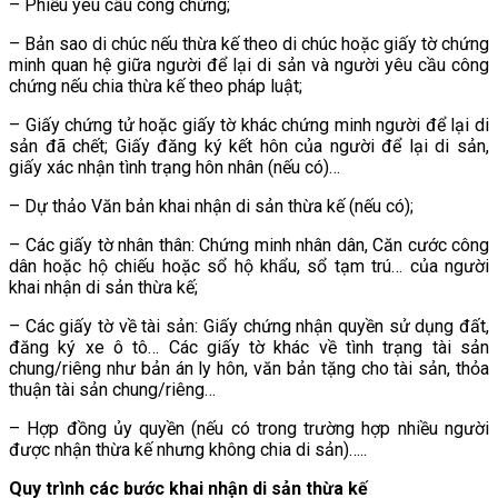
– Phiếu yêu cầu công chứng;
– Bản sao di chúc nếu thừa kế theo di chúc hoặc giấy tờ chứng
minh quan hệ giữa người để lại di sản và người yêu cầu công
chứng nếu chia thừa kế theo pháp luật;
– Giấy chứng tử hoặc giấy tờ khác chứng minh người để lại di
sản đã chết; Giấy đăng ký kết hôn của người để lại di sản,
giấy xác nhận tình trạng hôn nhân (nếu có)…
– Dự thảo Văn bản khai nhận di sản thừa kế (nếu có);
– Các giấy tờ nhân thân: Chứng minh nhân dân, Căn cước công
dân hoặc hộ chiếu hoặc sổ hộ khẩu, sổ tạm trú… của người
khai nhận di sản thừa kế;
– Các giấy tờ về tài sản: Giấy chứng nhận quyền sử dụng đất,
đăng ký xe ô tô… Các giấy tờ khác về tình trạng tài sản
chung/riêng như bản án ly hôn, văn bản tặng cho tài sản, thỏa
thuận tài sản chung/riêng…
– Hợp đồng ủy quyền (nếu có trong trường hợp nhiều người
được nhận thừa kế nhưng không chia di sản)…..
Quy trình các bước khai nhận di sản thừa kế