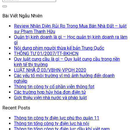
Bài Viết Ngẫu Nhiên
Review Nhận Diện Rủi Ro Trong Mua Bán Nhà Đất – luật
sư Phạm Thanh Hữu
Quản trị kinh doanh là gì – Học quản trị kinh doanh ra làm
gì
Nội dung phim người thừa kế bản Trung Quốc
THÔNG TƯ 01/2007/TT-BKHCN
Quy luật cung cầu là gì – Quy luật cung cầu trong nền
kinh tế thị trường
LUẬT NHÀ Ở 03/VBHN-VPQH 2020
Các yếu tố môi trường vĩ mô ảnh hưởng đến doanh
nghiệp
Thông tin công ty cổ phần viễn thông fpt
Các trường hợp hủy hóa đơn điện tử
Giới thiệu viện nhà nước và pháp luật
Recent Posts
Thông tin công ty điện lực phú thọ quận 11
Thông tin tổng công ty điện lực hà nội
Thông tin tổng công ty điện lực dầu khí việt nam