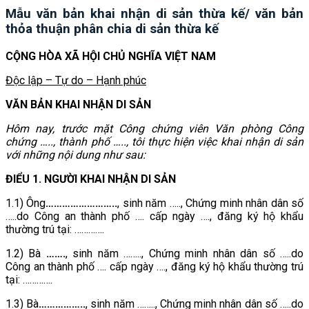
Mẫu văn bản khai nhận di sản thừa kế/ văn bản
thỏa thuận phân chia di sản thừa kế
CỘNG HÒA XÃ HỘI CHỦ NGHĨA VIỆT NAM
Độc lập – Tự do – Hạnh phúc
VĂN BẢN KHAI NHẬN DI SẢN
Hôm nay, trước mặt Công chứng viên Văn phòng Công
chứng ….., thành phố ….., tôi thực hiện việc khai nhận di sản
với những nội dung như sau:
ĐIỂU 1. NGƯỜI KHAI NHẬN DI SẢN
1.1) Ông
……………………..
, sinh năm ….., Chứng minh nhân dân số
…..do Công an thành phố …. cấp ngày …., đăng ký hộ khẩu
thường trú tại: ………….
1.2) Bà
…….
, sinh năm …….., Chứng minh nhân dân số …..do
Công an thành phố …. cấp ngày …., đăng ký hộ khẩu thường trú
tại: ………….
1.3) Bà
……………..
, sinh năm …….., Chứng minh nhân dân số …..do