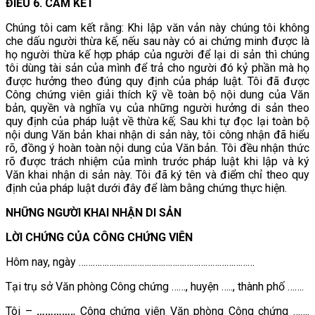
ĐIỀU 6. CAM KẾT
Chúng tôi cam kết rằng: Khi lập văn vản này chúng tôi không
che dấu người thừa kế, nếu sau này có ai chứng minh được là
họ người thừa kế hợp pháp của người để lại di sản thì chúng
tôi dùng tài sản của mình để trả cho người đó kỷ phần mà họ
được hưởng theo đúng quy định của pháp luật. Tôi đã được
Công chứng viên giải thích kỹ về toàn bộ nội dung của Văn
bản, quyền và nghĩa vụ của những người hưởng di sản theo
quy định của pháp luật về thừa kế; Sau khi tự đọc lại toàn bộ
nội dung Văn bản khai nhận di sản này, tôi công nhận đã hiểu
rõ, đồng ý hoàn toàn nội dung của Văn bản. Tôi đều nhận thức
rõ được trách nhiệm của mình trước pháp luật khi lập và ký
Văn khai nhận di sản này. Tôi đã ký tên và điểm chỉ theo quy
định của pháp luật dưới đây để làm bằng chứng thực hiện.
NHỮNG NGƯỜI KHAI NHẬN DI SẢN
LỜI CHỨNG CỦA CÔNG CHỨNG VIÊN
Hôm nay, ngày …………………………………………………………………
Tại trụ sở Văn phòng Công chứng ……, huyện ….., thành phố …….
Tôi –
………….
, Công chứng viên Văn phòng Công chứng …….