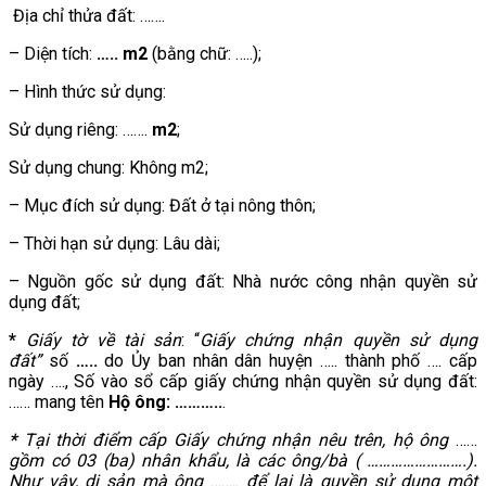
Địa chỉ thửa đất: …….
– Diện tích:
….. m2
(bằng chữ: …..);
– Hình thức sử dụng:
Sử dụng riêng: …….
m2
;
Sử dụng chung: Không m2;
– Mục đích sử dụng: Đất ở tại nông thôn;
– Thời hạn sử dụng: Lâu dài;
– Nguồn gốc sử dụng đất: Nhà nước công nhận quyền sử
dụng đất;
*
Giấy tờ về tài sản
: “
Giấy chứng nhận quyền sử dụng
đất”
số
…..
do Ủy ban nhân dân huyện ….. thành phố …. cấp
ngày …., Số vào sổ cấp giấy chứng nhận quyền sử dụng đất:
…… mang tên
Hộ ông: ………..
.
*
Tại thời điểm cấp Giấy chứng nhận nêu trên, hộ ông
……
gồm có 03 (ba) nhân khẩu, là các ông/bà ( …………………….)
.
Như vậy, di sản mà ông
……..
để lại là quyền sử dụng một