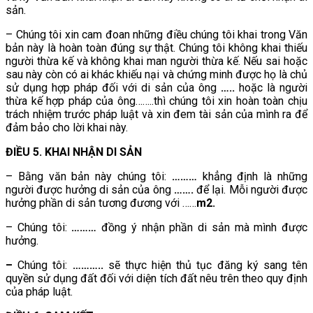
sản.
– Chúng tôi xin cam đoan những điều chúng tôi khai trong Văn
bản này là hoàn toàn đúng sự thật. Chúng tôi không khai thiếu
người thừa kế và không khai man người thừa kế. Nếu sai hoặc
sau này còn có ai khác khiếu nại và chứng minh được họ là chủ
sử dụng hợp pháp đối với di sản của ông
…..
hoặc là người
thừa kế hợp pháp của ông……..thì chúng tôi xin hoàn toàn chịu
trách nhiệm trước pháp luật và xin đem tài sản của mình ra để
đảm bảo cho lời khai này.
ĐIỀU 5. KHAI NHẬN DI SẢN
– Bằng văn bản này chúng tôi:
………
khẳng định là những
người được hưởng di sản của ông
…….
để lại. Mỗi người được
hưởng phần di sản tương đương với ……
m2.
– Chúng tôi:
………
đồng ý nhận phần di sản mà mình được
hưởng.
–
Chúng tôi:
………..
sẽ thực hiện thủ tục đăng ký sang tên
quyền sử dụng đất đối với diện tích đất nêu trên theo quy định
của pháp luật.