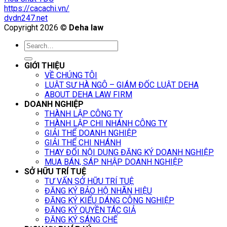
https://cacachi.vn/
dvdn247.net
Copyright 2026 ©
Deha law
GIỚI THIỆU
VỀ CHÚNG TÔI
LUẬT SƯ HÀ NGÔ – GIÁM ĐỐC LUẬT DEHA
ABOUT DEHA LAW FIRM
DOANH NGHIỆP
THÀNH LẬP CÔNG TY
THÀNH LẬP CHI NHÁNH CÔNG TY
GIẢI THỂ DOANH NGHIỆP
GIẢI THỂ CHI NHÁNH
THAY ĐỔI NỘI DUNG ĐĂNG KÝ DOANH NGHIỆP
MUA BÁN, SÁP NHẬP DOANH NGHIỆP
SỞ HỮU TRÍ TUỆ
TƯ VẤN SỞ HỮU TRÍ TUỆ
ĐĂNG KÝ BẢO HỘ NHÃN HIỆU
ĐĂNG KÝ KIỂU DÁNG CÔNG NGHIỆP
ĐĂNG KÝ QUYỀN TÁC GIẢ
ĐĂNG KÝ SÁNG CHẾ