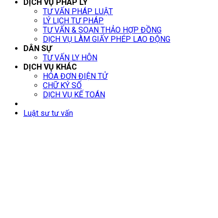
DỊCH VỤ PHÁP LÝ
TƯ VẤN PHÁP LUẬT
LÝ LỊCH TƯ PHÁP
TƯ VẤN & SOẠN THẢO HỢP ĐỒNG
DỊCH VỤ LÀM GIẤY PHÉP LAO ĐỘNG
DÂN SỰ
TƯ VẤN LY HÔN
DỊCH VỤ KHÁC
HÓA ĐƠN ĐIỆN TỬ
CHỮ KÝ SỐ
DỊCH VỤ KẾ TOÁN
Luật sư tư vấn