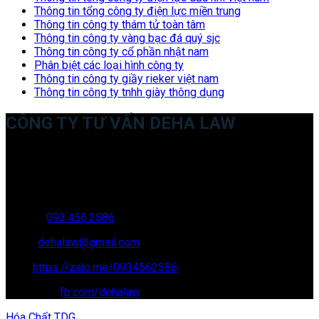
Thông tin tổng công ty điện lực miền trung
Thông tin công ty thám tử toàn tâm
Thông tin công ty vàng bạc đá quý sjc
Thông tin công ty cổ phần nhật nam
Phân biệt các loại hình công ty
Thông tin công ty giầy rieker việt nam
Thông tin công ty tnhh giày thông dụng
CÔNG TY TƯ VẤN DEHA LAW
Trụ sở: 35 Bình Sơn, Chúc Sơn, Chương Mỹ, Hà Nội
Văn phòng giao dịch: 16 Trung Yên 9A, KĐT Nam Trung Yên,
Yên Hòa, Cầu GIấy, Hà Nội
Hotline:
093.456.2586
Email:
dehalaw@gmail.com
Zalo:
https://zalo.me/0934562586
Facebook:
fb.com/dehalaw
Hóa Chất TDG