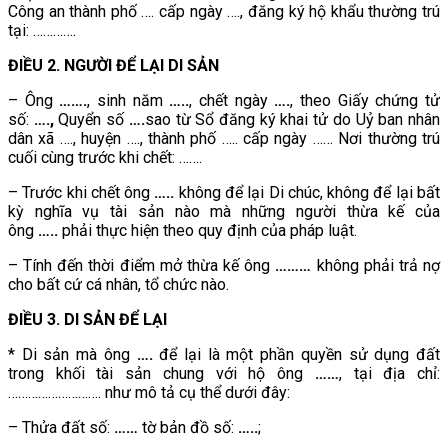
Công an thành phố …. cấp ngày …., đăng ký hộ khẩu thường trú
tại: ………….
ĐIỀU 2. NGƯỜI ĐỂ LẠI DI SẢN
– Ông
…….
, sinh năm
…..
, chết ngày
….
, theo Giấy chứng tử
số:
….,
Quyển số
….
sao từ Sổ đăng ký khai tử do Uỷ ban nhân
dân xã …., huyện …., thành phố ….. cấp ngày …… Nơi thường trú
cuối cùng trước khi chết: …….
– Trước khi chết ông
…..
không để lại Di chúc, không để lại bất
kỳ nghĩa vụ tài sản nào mà những người thừa kế của
ông
…..
phải thực hiện theo quy định của pháp luật.
– Tính đến thời điểm mở thừa kế ông
………
không phải trả nợ
cho bất cứ cá nhân, tổ chức nào.
ĐIỀU 3. DI SẢN ĐỂ LẠI
* Di sản mà ông
….
để lại là một phần quyền sử dụng đất
trong khối tài sản chung với hộ ông
……
, tại địa chỉ:
………………………. như mô tả cụ thể dưới đây:
– Thửa đất số:
……
tờ bản đồ số:
…..
;