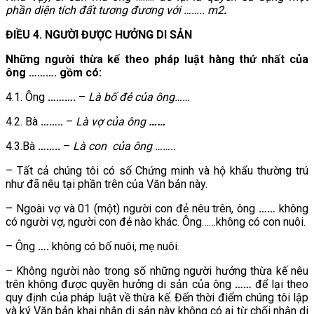
phần diện tích đất tương đương với …….. m2
.
ĐIỀU 4. NGƯỜI ĐƯỢC HƯỞNG DI SẢN
Những người thừa kế theo pháp luật hàng thứ nhất của
ông ………. gồm có:
4.1. Ông
……….
–
Là bố đẻ của ông……
4.2. Bà
……..
–
Là vợ của ông
……
4.3.Bà
……..
–
Là con của ông ……..
– Tất cả chúng tôi có số Chứng minh và hộ khẩu thường trú
như đã nêu tại phần trên của Văn bản này.
– Ngoài vợ và 01 (một) người con đẻ nêu trên, ông
……
không
có người vợ, người con đẻ nào khác. Ông……không có con nuôi.
– Ông
….
không có bố nuôi, mẹ nuôi.
– Không người nào trong số những người hưởng thừa kế nêu
trên không được quyền hưởng di sản của ông
……
để lại theo
quy định của pháp luật về thừa kế. Đến thời điểm chúng tôi lập
và ký Văn bản khai nhận di sản này không có ai từ chối nhận di