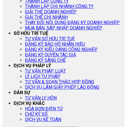
THÀNH LẬP CÔNG TY
THÀNH LẬP CHI NHÁNH CÔNG TY
GIẢI THỂ DOANH NGHIỆP
GIẢI THỂ CHI NHÁNH
THAY ĐỔI NỘI DUNG ĐĂNG KÝ DOANH NGHIỆP
MUA BÁN, SÁP NHẬP DOANH NGHIỆP
SỞ HỮU TRÍ TUỆ
TƯ VẤN SỞ HỮU TRÍ TUỆ
ĐĂNG KÝ BẢO HỘ NHÃN HIỆU
ĐĂNG KÝ KIỂU DÁNG CÔNG NGHIỆP
ĐĂNG KÝ QUYỀN TÁC GIẢ
ĐĂNG KÝ SÁNG CHẾ
DỊCH VỤ PHÁP LÝ
TƯ VẤN PHÁP LUẬT
LÝ LỊCH TƯ PHÁP
TƯ VẤN & SOẠN THẢO HỢP ĐỒNG
DỊCH VỤ LÀM GIẤY PHÉP LAO ĐỘNG
DÂN SỰ
TƯ VẤN LY HÔN
DỊCH VỤ KHÁC
HÓA ĐƠN ĐIỆN TỬ
CHỮ KÝ SỐ
DỊCH VỤ KẾ TOÁN