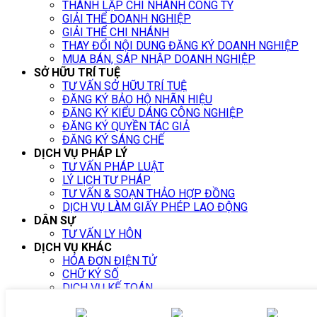
THÀNH LẬP CHI NHÁNH CÔNG TY
GIẢI THỂ DOANH NGHIỆP
GIẢI THỂ CHI NHÁNH
THAY ĐỔI NỘI DUNG ĐĂNG KÝ DOANH NGHIỆP
MUA BÁN, SÁP NHẬP DOANH NGHIỆP
SỞ HỮU TRÍ TUỆ
TƯ VẤN SỞ HỮU TRÍ TUỆ
ĐĂNG KÝ BẢO HỘ NHÃN HIỆU
ĐĂNG KÝ KIỂU DÁNG CÔNG NGHIỆP
ĐĂNG KÝ QUYỀN TÁC GIẢ
ĐĂNG KÝ SÁNG CHẾ
DỊCH VỤ PHÁP LÝ
TƯ VẤN PHÁP LUẬT
LÝ LỊCH TƯ PHÁP
TƯ VẤN & SOẠN THẢO HỢP ĐỒNG
DỊCH VỤ LÀM GIẤY PHÉP LAO ĐỘNG
DÂN SỰ
TƯ VẤN LY HÔN
DỊCH VỤ KHÁC
HÓA ĐƠN ĐIỆN TỬ
CHỮ KÝ SỐ
DỊCH VỤ KẾ TOÁN
Luật sư tư vấn