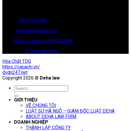
Văn phòng giao dịch: 16 Trung Yên 9A, KĐT Nam Trung Yên,
Yên Hòa, Cầu GIấy, Hà Nội
Hotline:
093.456.2586
Email:
dehalaw@gmail.com
Zalo:
https://zalo.me/0934562586
Facebook:
fb.com/dehalaw
Hóa Chất TDG
https://cacachi.vn/
dvdn247.net
Copyright 2026 ©
Deha law
GIỚI THIỆU
VỀ CHÚNG TÔI
LUẬT SƯ HÀ NGÔ – GIÁM ĐỐC LUẬT DEHA
ABOUT DEHA LAW FIRM
DOANH NGHIỆP
THÀNH LẬP CÔNG TY