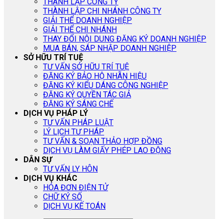
THÀNH LẬP CÔNG TY
THÀNH LẬP CHI NHÁNH CÔNG TY
GIẢI THỂ DOANH NGHIỆP
GIẢI THỂ CHI NHÁNH
THAY ĐỔI NỘI DUNG ĐĂNG KÝ DOANH NGHIỆP
MUA BÁN, SÁP NHẬP DOANH NGHIỆP
SỞ HỮU TRÍ TUỆ
TƯ VẤN SỞ HỮU TRÍ TUỆ
ĐĂNG KÝ BẢO HỘ NHÃN HIỆU
ĐĂNG KÝ KIỂU DÁNG CÔNG NGHIỆP
ĐĂNG KÝ QUYỀN TÁC GIẢ
ĐĂNG KÝ SÁNG CHẾ
DỊCH VỤ PHÁP LÝ
TƯ VẤN PHÁP LUẬT
LÝ LỊCH TƯ PHÁP
TƯ VẤN & SOẠN THẢO HỢP ĐỒNG
DỊCH VỤ LÀM GIẤY PHÉP LAO ĐỘNG
DÂN SỰ
TƯ VẤN LY HÔN
DỊCH VỤ KHÁC
HÓA ĐƠN ĐIỆN TỬ
CHỮ KÝ SỐ
DỊCH VỤ KẾ TOÁN