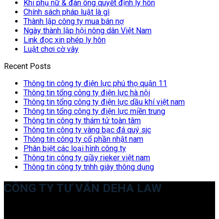
Khi phụ nữ & đàn ông quyết định ly hôn
Chính sách pháp luật là gì
Thành lập công ty mua bán nợ
Ngày thành lập hội nông dân Việt Nam
Link đọc xin phép ly hôn
Luật chơi cờ vây
Recent Posts
Thông tin công ty điện lực phú thọ quận 11
Thông tin tổng công ty điện lực hà nội
Thông tin tổng công ty điện lực dầu khí việt nam
Thông tin tổng công ty điện lực miền trung
Thông tin công ty thám tử toàn tâm
Thông tin công ty vàng bạc đá quý sjc
Thông tin công ty cổ phần nhật nam
Phân biệt các loại hình công ty
Thông tin công ty giầy rieker việt nam
Thông tin công ty tnhh giày thông dụng
CÔNG TY TƯ VẤN DEHA LAW
Trụ sở: 35 Bình Sơn, Chúc Sơn, Chương Mỹ, Hà Nội