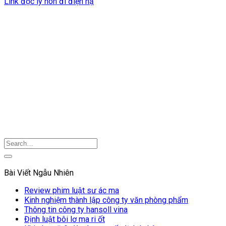
Link đọc ly hôn đi điện hạ
Bài Viết Ngẫu Nhiên
Review phim luật sư ác ma
Kinh nghiệm thành lập công ty văn phòng phẩm
Thông tin công ty hansoll vina
Định luật bôi lơ ma ri ốt