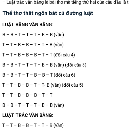
– Luật trắc vần bằng là bài thơ mà tiếng thứ hai của câu đầu là 
Thể thơ thất ngôn bát cú đường luật
LUẬT BẰNG VẦN BẰNG:
B – B – T – T – T – B – B (vần)
T – T – B – B – T – T – B (vần)
T – T – B – B – B – T – T (đối câu 4)
B – B – T – T – T – B – B (vần) (đối câu 3)
B – B – T – T – B – B – T (đối câu 6)
T – T – B – B – T – T- B (vần) (đối câu 5)
T – T – B – B – B – T – T
B – B – T – T – T – B – B (vần)
LUẬT TRẮC VẦN BẰNG:
T – T – B – B – T – T – B (vần)