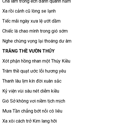
Cha làm trống ếch đánh quanh năm
Xa rồi cảnh cũ lòng se lạnh
Tiếc mãi ngày xưa lệ ướt dầm
Chiếc lá chao mình trong gió sớm
Nghe chừng vọng lại thoáng dư âm
TRĂNG THỀ VƯỜN THÚY
Xót phận hồng nhan một Thúy Kiều
Trâm thề quạt ước lỗi hương yêu
Thanh lâu lịm kín đời xuân sắc
Kỷ viện vùi sâu nét diễm kiều
Gió Sở không vơi niềm tịch mịch
Mưa Tần chẳng bớt nỗi cô liêu
Xa xôi cách trở Kim lang hỡi