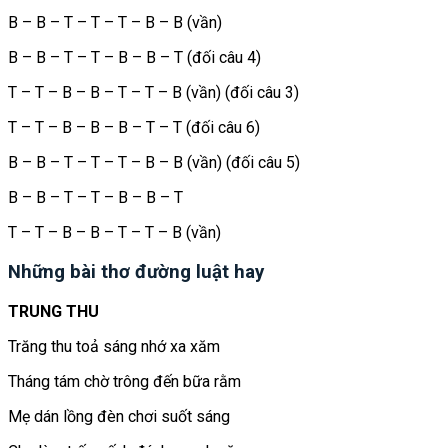
B – B – T – T – T – B – B (vần)
B – B – T – T – B – B – T (đối câu 4)
T – T – B – B – T – T – B (vần) (đối câu 3)
T – T – B – B – B – T – T (đối câu 6)
B – B – T – T – T – B – B (vần) (đối câu 5)
B – B – T – T – B – B – T
T – T – B – B – T – T – B (vần)
Những bài thơ đường luật hay
TRUNG THU
Trăng thu toả sáng nhớ xa xăm
Tháng tám chờ trông đến bữa rằm
Mẹ dán lồng đèn chơi suốt sáng