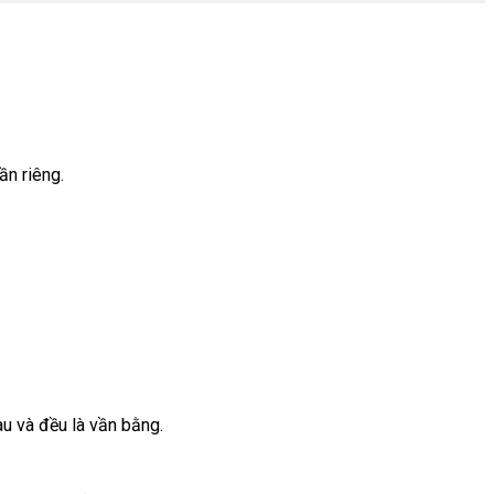
ần riêng.
au và đều là vần bằng.