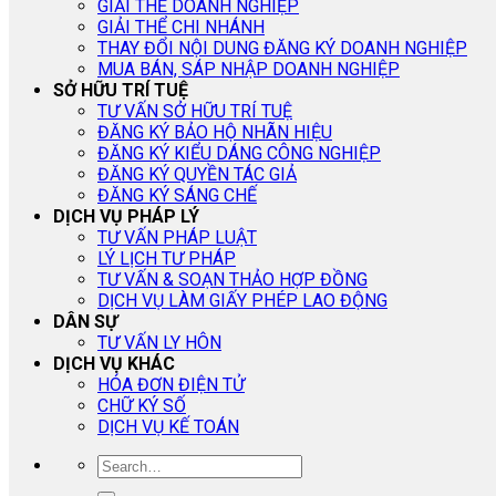
GIẢI THỂ DOANH NGHIỆP
GIẢI THỂ CHI NHÁNH
THAY ĐỔI NỘI DUNG ĐĂNG KÝ DOANH NGHIỆP
MUA BÁN, SÁP NHẬP DOANH NGHIỆP
SỞ HỮU TRÍ TUỆ
TƯ VẤN SỞ HỮU TRÍ TUỆ
ĐĂNG KÝ BẢO HỘ NHÃN HIỆU
ĐĂNG KÝ KIỂU DÁNG CÔNG NGHIỆP
ĐĂNG KÝ QUYỀN TÁC GIẢ
ĐĂNG KÝ SÁNG CHẾ
DỊCH VỤ PHÁP LÝ
TƯ VẤN PHÁP LUẬT
LÝ LỊCH TƯ PHÁP
TƯ VẤN & SOẠN THẢO HỢP ĐỒNG
DỊCH VỤ LÀM GIẤY PHÉP LAO ĐỘNG
DÂN SỰ
TƯ VẤN LY HÔN
DỊCH VỤ KHÁC
HÓA ĐƠN ĐIỆN TỬ
CHỮ KÝ SỐ
DỊCH VỤ KẾ TOÁN