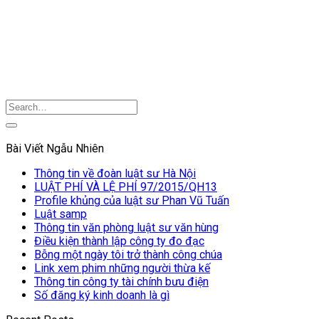
Bài Viết Ngẫu Nhiên
Thông tin về đoàn luật sư Hà Nội
LUẬT PHÍ VÀ LỆ PHÍ 97/2015/QH13
Profile khủng của luật sư Phan Vũ Tuấn
Luật samp
Thông tin văn phòng luật sư văn hùng
Điều kiện thành lập công ty đo đạc
Bỗng một ngày tôi trở thành công chúa
Link xem phim những người thừa kế
Thông tin công ty tài chính bưu điện
Số đăng ký kinh doanh là gì