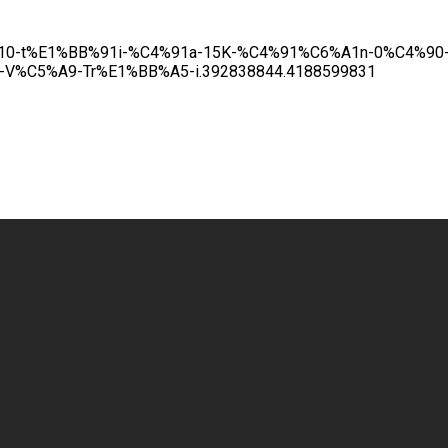
3m-10-t%E1%BB%91i-%C4%91a-15K-%C4%91%C6%A1n-0%C4%
V%C5%A9-Tr%E1%BB%A5-i.392838844.4188599831