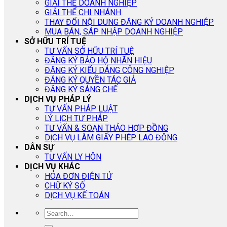
GIẢI THỂ DOANH NGHIỆP
GIẢI THỂ CHI NHÁNH
THAY ĐỔI NỘI DUNG ĐĂNG KÝ DOANH NGHIỆP
MUA BÁN, SÁP NHẬP DOANH NGHIỆP
SỞ HỮU TRÍ TUỆ
TƯ VẤN SỞ HỮU TRÍ TUỆ
ĐĂNG KÝ BẢO HỘ NHÃN HIỆU
ĐĂNG KÝ KIỂU DÁNG CÔNG NGHIỆP
ĐĂNG KÝ QUYỀN TÁC GIẢ
ĐĂNG KÝ SÁNG CHẾ
DỊCH VỤ PHÁP LÝ
TƯ VẤN PHÁP LUẬT
LÝ LỊCH TƯ PHÁP
TƯ VẤN & SOẠN THẢO HỢP ĐỒNG
DỊCH VỤ LÀM GIẤY PHÉP LAO ĐỘNG
DÂN SỰ
TƯ VẤN LY HÔN
DỊCH VỤ KHÁC
HÓA ĐƠN ĐIỆN TỬ
CHỮ KÝ SỐ
DỊCH VỤ KẾ TOÁN