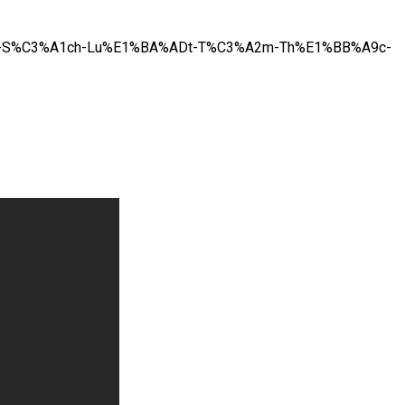
90-S%C3%A1ch-Lu%E1%BA%ADt-T%C3%A2m-Th%E1%BB%A9c-