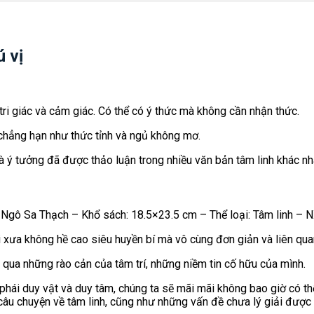
 vị
 tri giác và cảm giác. Có thể có ý thức mà không cần nhận thức.
 chẳng hạn như thức tỉnh và ngủ không mơ.
à ý tưởng đã được thảo luận trong nhiều văn bản tâm linh khác nh
 Ngô Sa Thạch – Khổ sách: 18.5×23.5 cm – Thể loại: Tâm linh – NX
xưa không hề cao siêu huyền bí mà vô cùng đơn giản và liên quan
t qua những rào cản của tâm trí, những niềm tin cố hữu của mình.
hái duy vật và duy tâm, chúng ta sẽ mãi mãi không bao giờ có thể
âu chuyện về tâm linh, cũng như những vấn đề chưa lý giải được