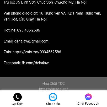
Trụ sở: 35 Bình Sơn, Chúc Sơn, Chương Mỹ, Hà Nội
Văn phòng giao dịch: 16 Trung Yên 9A, KĐT Nam Trung Yên,
Yên Hòa, Cầu GIấy, Hà Nội
Hotline:
093.456.2586
Email:
dehalaw@gmail.com
Zalo:
https://zalo.me/0934562586
Facebook:
fb.com/dehalaw
Hóa Chất TDG
https://cacachi.vn/
dvdn247.net
Copyright 2026 ©
Deha law
Chat Facebook
Gọi Điện
Chat Zalo